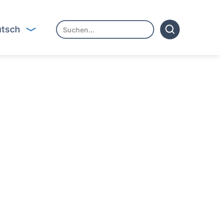
tsch
 Text