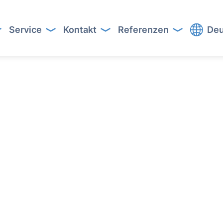
Service
Kontakt
Referenzen
Deu
t
Button Text
Button Text
Button Text
Button