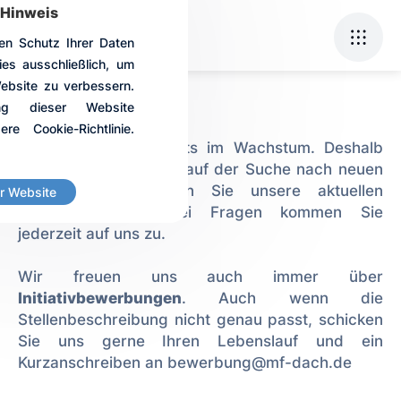
Hinweis
en Schutz Ihrer Daten
s ausschließlich, um
Website zu verbessern.
Jobs
g dieser Website
re Cookie-Richtlinie.
Wir befinden uns stets im Wachstum. Deshalb
sind wir kontinuierlich auf der Suche nach neuen
Kollegen. Hier finden Sie unsere aktuellen
r Website
Ausschreibungen. Bei Fragen kommen Sie
jederzeit auf uns zu.
Wir freuen uns auch immer über
Initiativbewerbungen
. Auch wenn die
Stellenbeschreibung nicht genau passt, schicken
Sie uns gerne Ihren Lebenslauf und ein
Kurzanschreiben an bewerbung@mf-dach.de