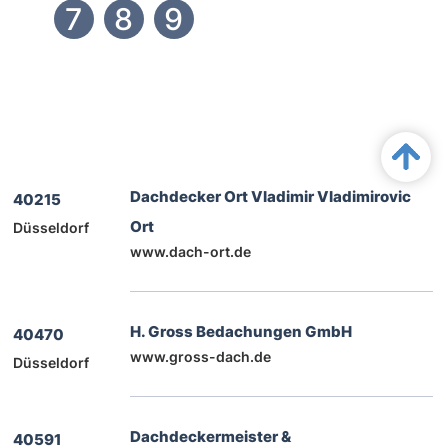
7
8
9
B
u
t
o
n
T
e
x
t
t
Dachdecker Ort Vladimir Vladimirovic
40215
Ort
Düsseldorf
www.dach-ort.de
H. Gross Bedachungen GmbH
40470
www.gross-dach.de
Düsseldorf
Dachdeckermeister &
40591