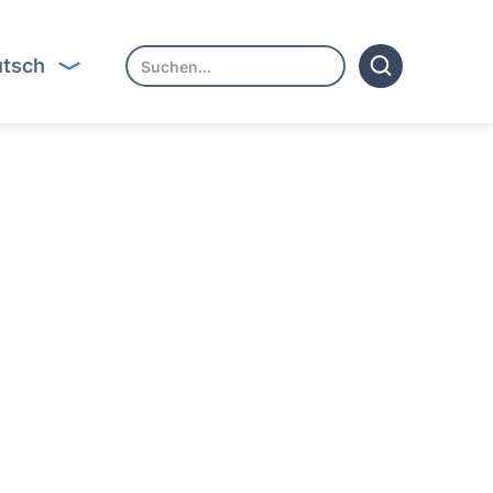
tsch
 Text