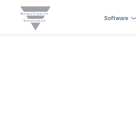
Software
Button Text