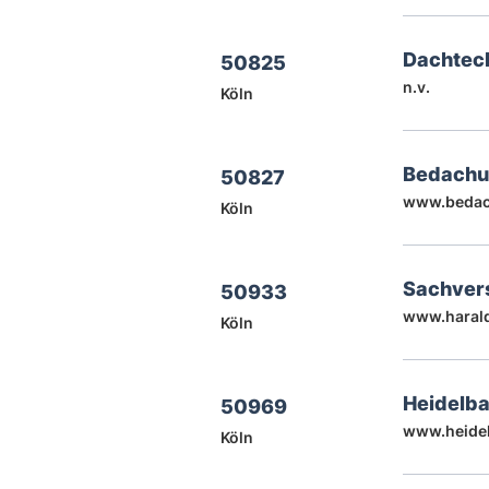
Dachtech
50825
n.v.
Köln
Bedachu
50827
www.bedac
Köln
Sachver
50933
www.haral
Köln
Heidelb
50969
www.heide
Köln