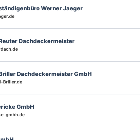
ständigenbüro Werner Jaeger
ger.de
Reuter Dachdeckermeister
rdach.de
 Briller Dachdeckermeister GmbH
Briller.de
Gericke GmbH
ke-gmbh.de
 GmbH