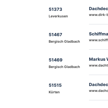
Dachdeck
51373
www.dirk-b
Leverkusen
Schiffm
51467
www.schif
Bergisch Gladbach
Markus 
51469
www.dacht
Bergisch Gladbach
Dachdeck
51515
www.dachde
Kürten