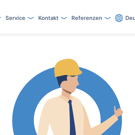
Service
Kontakt
Referenzen
Deu
Button Text
Button Text
Button Text
Button