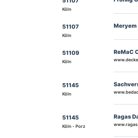
51107
Köln
Meryem 
51107
Köln
ReMaC O
51109
www.decke
Köln
Sachver
51145
www.bedac
Köln
Ragas D
51145
www.ragas
Köln - Porz