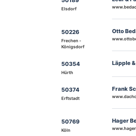
50189
www.bedac
Elsdorf
Otto Be
50226
www.ottob
Frechen -
Königsdorf
Läpple 
50354
Hürth
Frank S
50374
www.dachd
Erftstadt
Hager Be
50769
www.hager
Köln