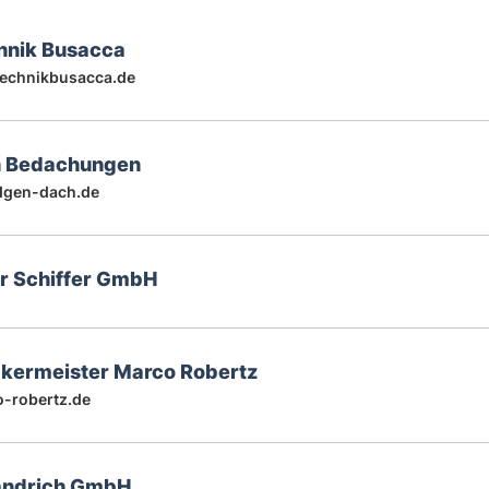
hnik Busacca
echnikbusacca.de
 Bedachungen
gen-dach.de
r Schiffer GmbH
kermeister Marco Robertz
-robertz.de
Fandrich GmbH