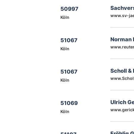
Sachver
50997
www.sv-jae
Köln
Norman 
51067
www.reute
Köln
Scholl &
51067
www.Scholl-
Köln
Ulrich 
51069
www.geric
Köln
Fröhlig