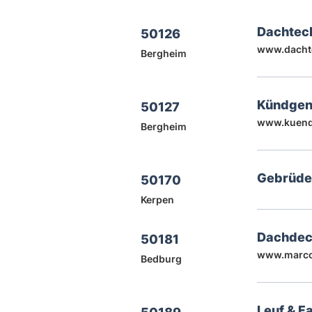
Dachtec
50126
www.dacht
Bergheim
Kündgen
50127
www.kuend
Bergheim
Gebrüde
50170
Kerpen
Dachdec
50181
www.marco
Bedburg
Leuf & 